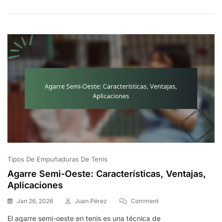
Grips:
Impacto
En
El
Rendimiento,
Experiencia
Del
Jugador,
Nivel
De
Habilidad
Tipos De Empuñaduras De Tenis
Agarre Semi-Oeste: Características, Ventajas,
Aplicaciones
On
Jan 26, 2026
Juan Pérez
Comment
Agarre
El agarre semi-oeste en tenis es una técnica de
Semi-