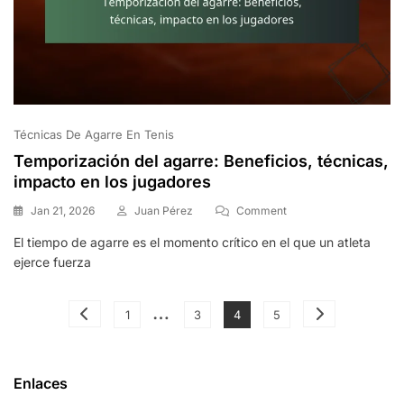
Técnicas De Agarre En Tenis
Temporización del agarre: Beneficios, técnicas,
impacto en los jugadores
On
Jan 21, 2026
Juan Pérez
Comment
Temporización
El tiempo de agarre es el momento crítico en el que un atleta
Del
ejerce fuerza
Agarre:
Beneficios,
Técnicas,
Posts
…
Impacto
Page
Page
Page
Page
1
3
4
5
En
pagination
Los
Jugadores
Enlaces