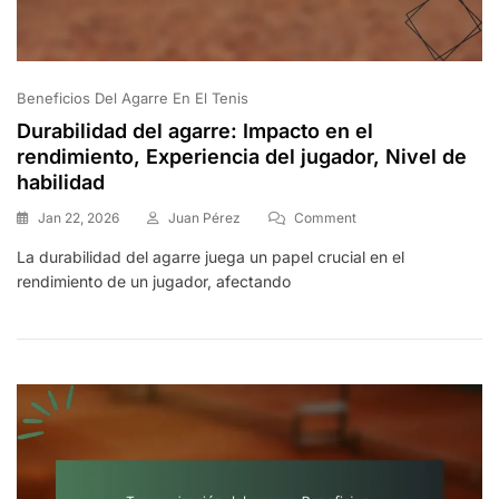
Beneficios Del Agarre En El Tenis
Durabilidad del agarre: Impacto en el
rendimiento, Experiencia del jugador, Nivel de
habilidad
On
Jan 22, 2026
Juan Pérez
Comment
Durabilidad
La durabilidad del agarre juega un papel crucial en el
Del
rendimiento de un jugador, afectando
Agarre:
Impacto
En
El
Rendimiento,
Experiencia
Del
Jugador,
Nivel
De
Habilidad