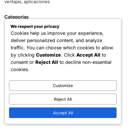
ventajas, aplicaciones
Categorías
We respect your privacy
Beneficios del agarre en el tenis
Cookies help us improve your experience,
Técnicas de agarre en tenis
deliver personalized content, and analyze
traffic. You can choose which cookies to allow
Tipos de empuñaduras de tenis
by clicking
Customize
. Click
Accept All
to
consent or
Reject All
to decline non-essential
Archivo
cookies.
February 2026
Customize
January 2026
Reject All
Accept All
You May Also Like These